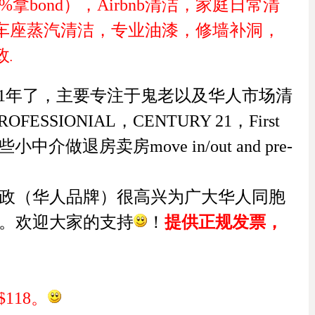
0%拿bond），
Airbnb清洁，家庭日常清
车座蒸汽清洁，专业油漆，修墙补洞，
政
.
已经经营11年了，主要专注于鬼老
以及华人
市场清
ESSIONIAL，CENTURY 21，First
小中介做退房卖房move in/out and pre-
大家政（华人品牌）很高兴为广大华人同胞
d金。欢迎大家的支持
！
提供正规发票，
118。