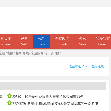
生意买卖
已售
分租
专家观点
资讯
我爱我家
usiness
Sold
Share
Experts
News
Forum
退租/地毯/油漆/修墙/花园除草等一条龙服 ...
收藏本版
(
2253
)
显示版规
庭清
$25起。10年专业经验熊大搬家货运公司李师傅
0437666808，寄存打
EZY家政 搬家/退租/地毯/油漆/修墙/花园除草等一条龙服
务100%拿