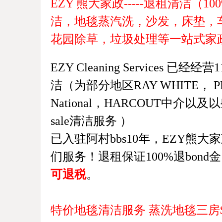
EZY 熊大家政-----退租清洁（10
洁，
地毯蒸汽洗，沙发，床垫，
花园除草，垃圾处理等一站式家
EZY Cleaning Services 
洁（为部分地区RAY WHITE， PROF
National，HARCOUT中介以及以些
sale清洁服务 ）
已入驻阿村bbs10年，EZY熊
们服务！退租保证100%退bon
可退税
。
特价地毯清洁服务 蒸洗地毯三房$