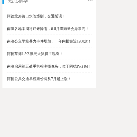
热点精华
阿德北郊路口水管爆裂，交通延误！
南澳各地本周将迎来降雨，6-8月降雨量会异常高！
南澳公立学校暴力事件增加，一年内报警近1200次！
阿德莱德1.5亿澳元大奖得主现身！
南澳启用第五处手机检测摄像头，位于阿德Port Rd！
阿德公共交通单程票价将从7月起上涨！
阿德最便宜私校之一将升级改造，新增150名学生！
$1.5亿彩票中奖者在南澳，快看看是你吗？
南澳Outer Harbor和Gawler铁路线将在周末关闭！
阿德Unley Shopping Centre周二将提供免费汉堡！