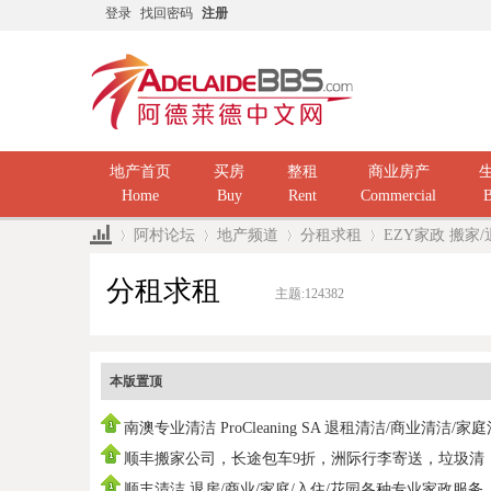
登录
找回密码
注册
地产首页
买房
整租
商业房产
Home
Buy
Rent
Commercial
B
阿村论坛
地产频道
分租求租
EZY家政 搬家/
分租求租
主题:
124382
»
›
›
›
本版置顶
南澳专业清洁 ProCleaning SA 退租清洁/商业清洁/家
洁/ 民
顺丰搬家公司，长途包车9折，洲际行李寄送，垃圾清
运，中国海运
顺丰清洁 退房/商业/家庭/入住/花园各种专业家政服务