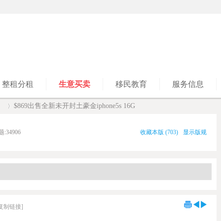
整租分租
生意买卖
移民教育
服务信息
】
$869出售全新未开封土豪金iphone5s 16G
题:
34906
收藏本版
(
703
)
显示版规
›
[复制链接]