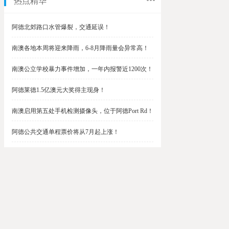
热点精华
阿德北郊路口水管爆裂，交通延误！
南澳各地本周将迎来降雨，6-8月降雨量会异常高！
南澳公立学校暴力事件增加，一年内报警近1200次！
阿德莱德1.5亿澳元大奖得主现身！
南澳启用第五处手机检测摄像头，位于阿德Port Rd！
阿德公共交通单程票价将从7月起上涨！
阿德最便宜私校之一将升级改造，新增150名学生！
$1.5亿彩票中奖者在南澳，快看看是你吗？
南澳Outer Harbor和Gawler铁路线将在周末关闭！
阿德Unley Shopping Centre周二将提供免费汉堡！