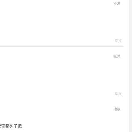
沙发
举报
板凳
举报
地毯
应该都买了把