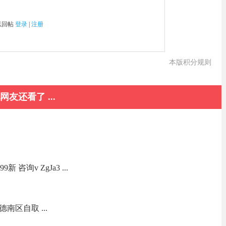
以回帖
登录
|
注册
本版积分规则
网友还看了 ...
新 咨询v ZgJa3 ...
德南区自取 ...