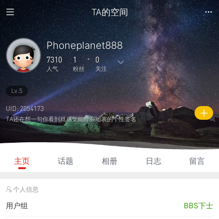
TA的空间
Phoneplanet888
7310
1
0
人气
粉丝
关注
Lv.5
69
391
0
0
0
主题
回复
日志
相册
好友
UID: 2054173
TA还在想一句你看到就感觉能炸裂地表的个性签名
1
0
0
7310
1395
粉丝
关注
说说
人气
积分
主页
话题
相册
日志
留言
个人信息
用户组
BBS下士