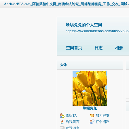
AdelaideBBS.com_阿德莱德中文网_南澳华人论坛_阿德莱德租房_工作_交友_同城 Ade
蜥蜴兔兔的个人空间
https://www.adelaidebbs.com/bbs/?263
空间首页
日志
相册
头像
蜥蜴兔兔
收听TA
加为好友
给我留言
打个招呼
发送消息