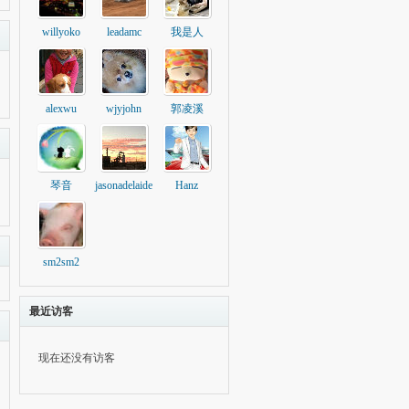
willyoko
leadamc
我是人
alexwu
wjyjohn
郭凌溪
琴音
jasonadelaide
Hanz
sm2sm2
最近访客
现在还没有访客