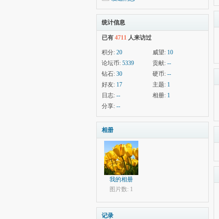
统计信息
已有
4711
人来访过
积分:
20
威望:
10
论坛币:
5339
贡献:
--
钻石:
30
硬币:
--
好友:
17
主题:
1
日志:
--
相册:
1
分享:
--
相册
我的相册
图片数: 1
记录