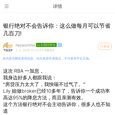
详情
银行绝对不会告诉你：这么做每月可以节省
几百刀!
heyaochina
Lv.6 BBS中士
关注
2-3-2026 13:30:43
#灌水#
本内容为网友发布信息，仅代表原作者观点，不代表本平台立场。
RBA
这次
一加息，
我身边好多人都跟我说：
“房贷压力太大了，我快喘不过气了。”
Lily
broker
10
姐做
已经
多年了，告诉你一个成功率
95%
高达
的降息方法，而且亲测有效。
这个方法银行绝对不会主动告诉你，很多人也不知
道