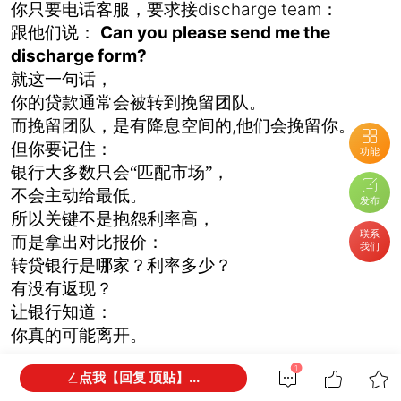
discharge team
你只要电话客服，要求接
：
Can you please send me the
跟他们说：
discharge form?
就这一句话，
你的贷款通常会被转到挽留团队。
,
而挽留团队，是有降息空间的
他们会挽留你。
但你要记住：
功能
银行大多数只会“匹配市场”，
不会主动给最低。
发布
所以关键不是抱怨利率高，
联系
而是拿出对比报价：
我们
转贷银行是哪家？利率多少？
有没有返现？
让银行知道：
你真的可能离开。
1
点我【回复 顶贴】...
Bankwest
我有个客户，准备离开
。