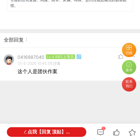
偿。
全部回复
1
功能
0416987040
Lv.4 BBS上等兵
31-5-2026 10:45:38
沙发
发布
这个人是团伙作案
联系
我们
1
点我【回复 顶贴】...