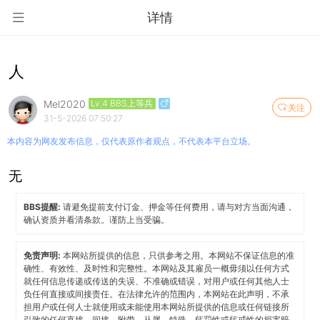
详情
人
Mel2020
Lv.4 BBS上等兵
关注
31-5-2026 07:50:27
本内容为网友发布信息，仅代表原作者观点，不代表本平台立场。
无
BBS提醒:
请避免提前支付订金、押金等任何费用，请与对方当面沟通，
确认资质并看清条款。谨防上当受骗。
免责声明:
本网站所提供的信息，只供参考之用。本网站不保证信息的准
确性、有效性、及时性和完整性。本网站及其雇员一概毋须以任何方式
就任何信息传递或传送的失误、不准确或错误，对用户或任何其他人士
负任何直接或间接责任。在法律允许的范围内，本网站在此声明，不承
担用户或任何人士就使用或未能使用本网站所提供的信息或任何链接所
引致的任何直接、间接、附带、从属、特殊、惩罚性或惩戒性的损害赔