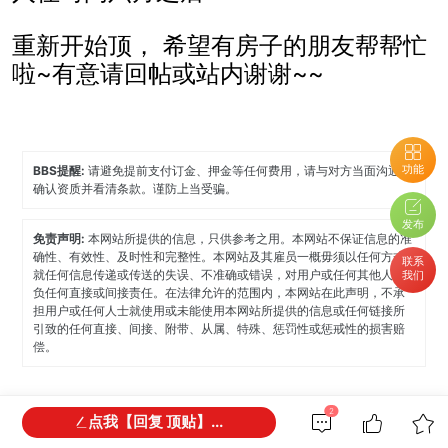
重新开始顶，
希望有房子的朋友帮帮忙
啦~有意请回帖或站内谢谢~~
功能
BBS提醒:
请避免提前支付订金、押金等任何费用，请与对方当面沟通，
确认资质并看清条款。谨防上当受骗。
发布
免责声明:
本网站所提供的信息，只供参考之用。本网站不保证信息的准
确性、有效性、及时性和完整性。本网站及其雇员一概毋须以任何方式
联系
就任何信息传递或传送的失误、不准确或错误，对用户或任何其他人士
我们
负任何直接或间接责任。在法律允许的范围内，本网站在此声明，不承
担用户或任何人士就使用或未能使用本网站所提供的信息或任何链接所
引致的任何直接、间接、附带、从属、特殊、惩罚性或惩戒性的损害赔
偿。
2
点我【回复 顶贴】...